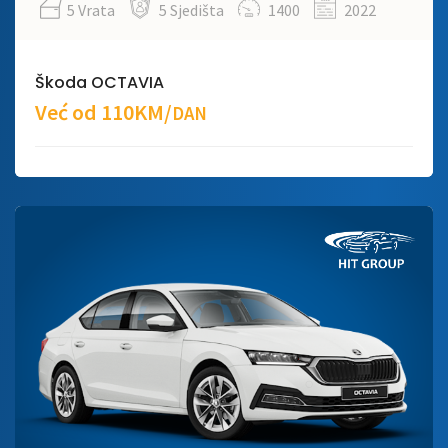
5 Vrata
5 Sjedišta
1400
2022
Škoda OCTAVIA
Već od 110KM/
DAN