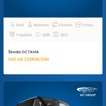
Dizel
Manuelni
5 Kofera
5 Vrata
5 Sjedišta
2000
2022
Škoda OCTAVIA
Već od 110KM/
DAN