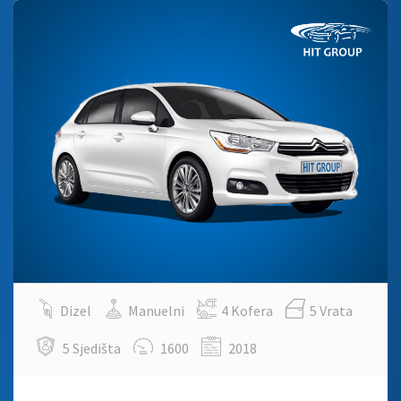
Dizel
Manuelni
4 Kofera
5 Vrata
5 Sjedišta
1600
2018