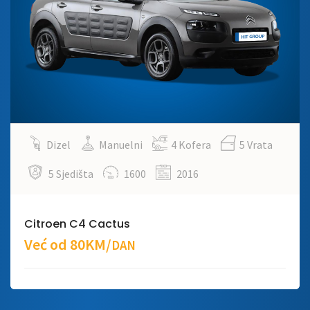
Dizel
Manuelni
4 Kofera
5 Vrata
5 Sjedišta
1600
2016
Citroen C4 Cactus
Već od 80KM/
DAN