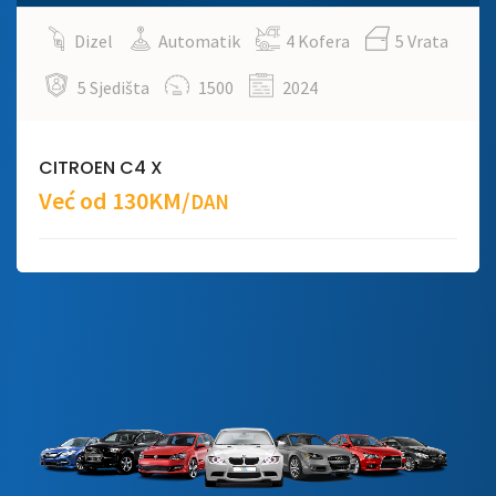
Dizel
Automatik
4 Kofera
5 Vrata
5 Sjedišta
1500
2024
CITROEN C4 X
Već od 130KM/
DAN