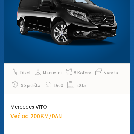
Dizel
Manuelni
8 Kofera
5 Vrata
8 Sjedišta
1600
2015
Mercedes VITO
Već od 200KM/
DAN