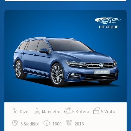
Dizel
Manuelni
5 Kofera
5 Vrata
5 Sjedišta
1600
2016