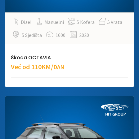
Dizel
Manuelni
5 Kofera
5 Vrata
5 Sjedišta
1600
2020
Škoda OCTAVIA
Već od 110KM/
DAN