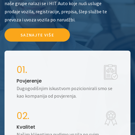
naše grupe nalazi se i HIT Auto koje nudi usluge
prodaje vozila, registracije, prepisa, šlep službe te
prevoza i uvoza vozila po narudžbi.
SAZNAJTE VIŠE
01.
Povjerenje
Dugogodišnjim iskustvom pozicionirali smo se
kao kompanija od povjerenja.
02.
Kvalitet
Našim klijentima nudimo vozila po svim